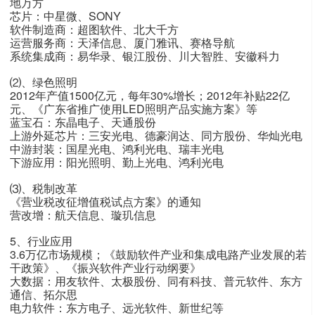
地万方
芯片：中星微、SONY
软件制造商：超图软件、北大千方
运营服务商：天泽信息、厦门雅讯、赛格导航
系统集成商：易华录、银江股份、川大智胜、安徽科力
⑵、绿色照明
2012年产值1500亿元，每年30%增长；2012年补贴22亿
元、《广东省推广使用LED照明产品实施方案》等
蓝宝石：东晶电子、天通股份
上游外延芯片：三安光电、德豪润达、同方股份、华灿光电
中游封装：国星光电、鸿利光电、瑞丰光电
下游应用：阳光照明、勤上光电、鸿利光电
⑶、税制改革
《营业税改征增值税试点方案》的通知
营改增：航天信息、璇玑信息
5、行业应用
3.6万亿市场规模；《鼓励软件产业和集成电路产业发展的若
干政策》、《振兴软件产业行动纲要》
大数据：用友软件、太极股份、同有科技、普元软件、东方
通信、拓尔思
电力软件：东方电子、远光软件、新世纪等