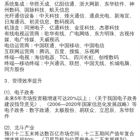
系统集成：华胜天成、亿阳信通、浙大网新、东华软件、神
州数码、国脉科技、航天信息
光纤通信设备：中天科技、烽火通信、通鼎光电、新海宜、
日海通讯、初灵信息、数码视讯
机顶盒：同洲电子、亿通科技、金亚科技、杰赛科技
有线电视运营商：歌华有线、广电网络、东方明珠、吉视传
媒、电广传媒、天威视讯
电信运营商：中国联通、中国移动、中国电信
互联网运营商：腾讯、百度、搜狐、乐视网
终端—电视：海信电器、TCL、四川长虹、创维数码
终端—移动终端：中兴通讯、联想、中国无线、长城电脑、
同方股份
3、管理效率提升
⑴、电子政务
未来5年市场投资额增速可达20%以上；《关于我国电子政务
建设指导意见》、《2006—2020年国家信息化发展战略》等
电子政务：数字政通、太极股份、易联众、立思辰、东华软
件
⑵、北斗产业
预计十二五末将达数百亿市场空间，十二五期间产值年复合
增速将超50%。《卫星导航与位置服务十二五发展规划》，