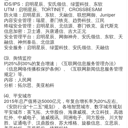
IDS/IPS：启明星辰、安氏领信、绿盟科技、东软
UTM：启明星辰、TORTINET、CROSSBESAM
防火墙：启明星辰、东软、天融信、联想网御、Juniper
内容安全管理：瑞星、赛门铁克、趋势科技、江民
终端安全管理：启明星辰、北信源、赛门铁克、蓝代斯克
信息加密：卫士通、兴唐通信、吉大正元
安全管理平台：启明星辰、网御神舟、安氏领信、东软、天
融信、神州泰岳、北信源
安全服务：启明星辰、绿盟科技、安氏领信、天融信
⑶、舆情监控
约25%到30%的复合增速；《互联网信息服务管理办法》
《信息网络传播权保护条例》、《互联网新闻信息服务管理
规定》等。
内容：人民网
分析：拓尔思、美亚柏科
⑷、平安城市
2015年总产值将达5000亿元，年复合增长率为20%左右。
《安防行业"十二五"规划》、各地智慧城市、数字城市规划
平安城市：英飞拓、大华股份、海康威视、大立科技、高德
红外、中威电子、迪威视讯、同洲电子、同方股份、川大智
胜、证通电子、汉鼎股份、苏大维格、旋极信息、立思辰、