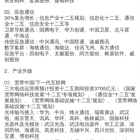
美亚柏科、蓝盾股份、捷顺科技
⑸、应急通信
30%复合增长；信息产业十二五规划、信息化十二五、通信
业十二五、信息安全十二五等
卫星导航通讯：国腾电子、华力创通、中国卫星、北斗星
通、中海达
传统应急通信：中兴通讯、中国联通、迪威视讯
数字集群：海格通信、海能达、佳讯飞鸿、东方通信
应急平台：四创电子、太极股份、同方股份、榕基软件、威
创股份
2、产业升级
⑴、宽带中国/下一代互联网
三大电信运营商预计投资十二五期间投资3700亿元；《国家
宽带网络科技发展“十二五”专项规划》、《通信业“十二五”发
展规划》、《宽带网络基础设施“十二五”规划》、《宽带网络
基础设施“十二五”规划》
光传输与接入：华为、中兴、烽火通信、瑞斯康达、武汉
电、南京普天、讯风、华环、高科、格林威尔、国脉科技
光器件及光模块：武汉光迅、武汉电信器件、华工正源、深
圳昂纳、海通讯、高意科技、无锡中兴、四川光恒、深圳恒
宝通、博创科技