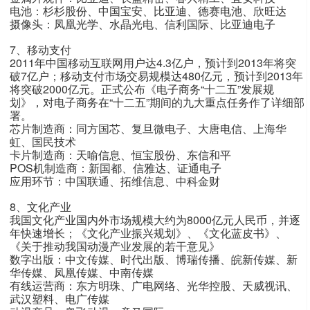
电池：杉杉股份、中国宝安、比亚迪、德赛电池、欣旺达
摄像头：凤凰光学、水晶光电、信利国际、比亚迪电子
7、移动支付
2011年中国移动互联网用户达4.3亿户，预计到2013年将突
破7亿户；移动支付市场交易规模达480亿元，预计到2013年
将突破2000亿元。正式公布《电子商务“十二五”发展规
划》，对电子商务在“十二五”期间的九大重点任务作了详细部
署。
芯片制造商：同方国芯、复旦微电子、大唐电信、上海华
虹、国民技术
卡片制造商：天喻信息、恒宝股份、东信和平
POS机制造商：新国都、信雅达、证通电子
应用环节：中国联通、拓维信息、中科金财
8、文化产业
我国文化产业国内外市场规模大约为8000亿元人民币，并逐
年快速增长；《文化产业振兴规划》、《文化蓝皮书》、
《关于推动我国动漫产业发展的若干意见》
数字出版：中文传媒、时代出版、博瑞传播、皖新传媒、新
华传媒、凤凰传媒、中南传媒
有线运营商：东方明珠、广电网络、光华控股、天威视讯、
武汉塑料、电广传媒