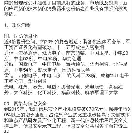
网的出现改变和颠覆了目前原有的业务、市场以及规则，新
的应用新的技术新的消费需求使得信息产业具备很强的投资
基础。
1、政权消费
⑴、国防信息化
近4倍提升空间、约30%的复合增速；装备供应体系变革，军
工资产证券化有望破冰，十二五可成注入密集期。
通信：海格通信、烽火电子、南京熊猫、中国卫星、中电28
所、中电52所、中电54所、华力创通
导航：国腾电子、中国卫星、海格通信、华力创通、北斗星
通、中电54所，航天电子、国防科技大学
雷达：四创电子、中电14所、航天科工23所、成都锦江电子
工程公司、华力创通
光电、红外、激光、电磁：奥普光电、光电股份、高德红
外、大立科技、化工科技、福晶科技、解放军理工大学
⑵、网络与信息安全
到2015年，我国信息安全产业规模突破670亿元，保持年均3
0%以上的增长速度，占信息产业的比重稳步提高；关键技术
和重点产品研发及产业化工程、新一代信息技术应用安全支
撑工程、信息安全示范工程、信息安全公共服务平台建设工
程