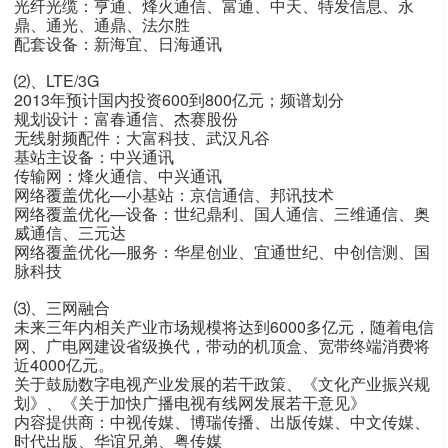
光纤光缆：亨通、烽火通信、富通、中天、特发信息、永
鼎、通光、通鼎、法尔胜
配套设备：新海宜、日海通讯
⑵、LTE/3G
2013年预计国内投资600到800亿元；频谱划分
规划设计：富春通信、杰赛股份
无线射频配件：大富科技、武汉凡谷
基站主设备：中兴通讯
传输网：烽火通信、中兴通讯
网络覆盖优化—小基站：京信通信、邦讯技术
网络覆盖优化—设备：世纪鼎利、国人通信、三维通信、奥
威通信、三元达
网络覆盖优化—服务：华星创业、宜通世纪、中创信测、国
脉科技
⑶、三网融合
未来三年内相关产业市场规模将达到6000多亿元，随着电信
网、广电网建设省级换代，带动的机顶盒、宽带终端消费将
近4000亿元。
关于鼓励数字电视产业发展的若干政策、《文化产业振兴规
划》、《关于加快广播电视有线网发展若干意见》
内容提供商：中视传媒、博瑞传播、出版传媒、中文传媒、
时代出版、华谊兄弟、粤传媒