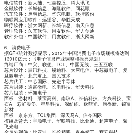
电信软件：新大陆、七喜控股、科大讯飞
金融软件：长城信息、海隆软件、同花顺
汽车软件：启明信息、华东电脑、软控股份
物联网应用软件：远望谷、华胜天成
医疗软件：浙大网新、长城信息、南天信息
管理软件：久其软件、用友软件、华力创通
软件外包：中国软件、用友软件、浙大网新
6、消费电子
据GFK统计数据显示，2012年中国消费电子市场规模将达到
13910亿元；《电子信息产业调整和振兴规划》
终端厂商：中兴、联想、TCL、中国无线、三五互联
芯片设计：展讯科技、锐迪科、大唐电信、中芯微电子、复
旦微电子、北京君正、国民技术
芯片代工：中芯国际、先进半导体
芯片封装：通富微电、长电科技、华天科技
芯片组装：环旭电子
面板上游材料：莱宝高科、南玻A、长信科技、方兴科技、宝
石A、彩虹股份、星星科技、深纺织、欧菲光、康得新、锦富
新材
面板：京东方、TCL集团、深天马A、信令国际
模组及背光：宇顺电子、华映科技、比亚迪、超声电子、聚
飞光电
金属外观件：比亚迪、长盈精密、春兴精工、宜安科技