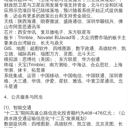
财政部卫星与卫星应用发展专项支持资金，北斗行业和区域
应用示范项目等已陆续落地，预计随着系统开始正式提供服
务，还会有更多的政策出台和支持资金就位。
天线：陕西海通、朗赛微波、盛路通信、深圳华颖锐兴、佛
山市阿普思通讯等
芯片：西安华讯、复旦微电子、东方联星等
板卡：Trimble、Novatel 和Javad等，大众消费市场的板卡主
要来自台湾丽台、长天与鼎天
GIS、地图：超图软件、四维图新、数字政通、高德软件、凯
立德、城际高科、瑞图万方、灵图、北斗天汇
模拟源：思博伦（美国）、东方联星、华力创通
终端：天宝(Trimble)、南方测绘、中海达、合众思壮、上海
华测、徕卡、拓普康
系统集成、运营：中国移动、中国电信、中国联通、深圳赛
格、大三通、华强、伊爱、星软、雅迅、中寰卫星通讯、北
斗星通
4、公共服务与民生
⑴、智能交通
“十二五”期间高速公路信息化投资额约为408~476亿元；《公
路水路交通运输信息化“十二五”发展规划》
数据提供商：四维图新、高德软件、凯立德、北京灵图、长