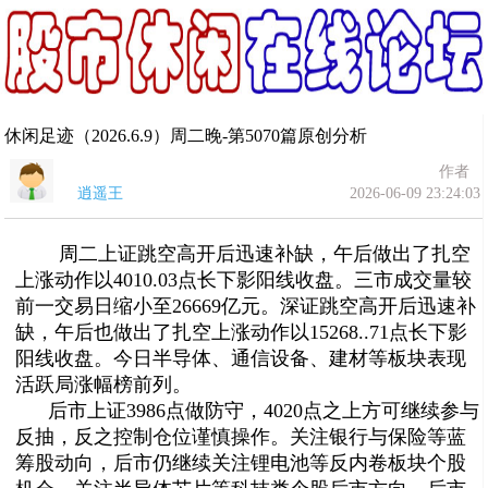
休闲足迹（2026.6.9）周二晚-第5070篇原创分析
作者
逍遥王
2026-06-09 23:24:03
周二上证跳空高开后迅速补缺，午后做出了扎空
上涨动作以4010.03点长下影阳线收盘。
三市成交量较
前一交易日缩小至26669亿元。深证跳空高开后迅速补
缺，午后也做出了扎空上涨
动作以15268..71点长下影
阳线收盘。今日半导体
、通信设备、建材
等板块表现
活跃局涨幅榜前列。
后市上证3986点做防守，4020点之上方可继续参与
反抽，反之控制仓位谨慎操作。关注银行与保险等蓝
筹股动向，后市仍继续
关注锂电池等反内卷板块个股