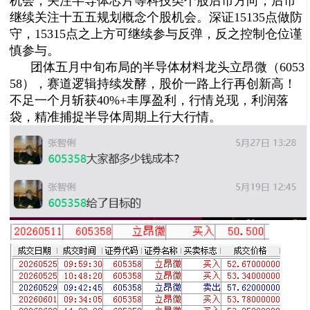
机会，
关注半导体芯片等科技类个股后市方向
，后市
继续
关注十五五规划概念个股机会。
深证15135点做防
守，15315点
之上方可继续参与反弹，反之控制仓位谨
慎参与
。
团体五月中旬布局的半导体材料龙头立昂微（
6053
58），
赛道逻辑持续发酵，股价一路上行再创新高！
不足一个月斩获40%+丰厚盈利，行情兑现，利润落
袋，精准捕捉半导体周期上行大行情。