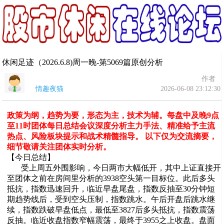
休闲足迹（2026.6.8)周一晚-第5069篇原创分析
作者
情趣夜猫
2026-06-08 23:12:30
政策为纲，趋势为要，形态为主，技术为辅。每盘中及晚9点
至11时团体每日总结会议深度分析主力手法、精准给予主流
热点、风险板块提示和战术精髓指导。 以下仅为交流摘要，
细节敬请关注团体实时分析。
【今日总结】
受上周五外围影响，今日两市大幅低开，其中上证直接开
至团体之前在房间里分析的3938空头第一目标位。此后多头
抵抗，指数迅速回升，临近早盘尾盘，指数反抽至30分钟短
期趋势线后，受到空头压制，指数跳水。午后开盘后跳水继
续，指数跌破早盘低点，最低至3827后多头抵抗，指数震荡
反抽。临近收盘指数窄幅震荡，最终于3955之上收盘。盘面