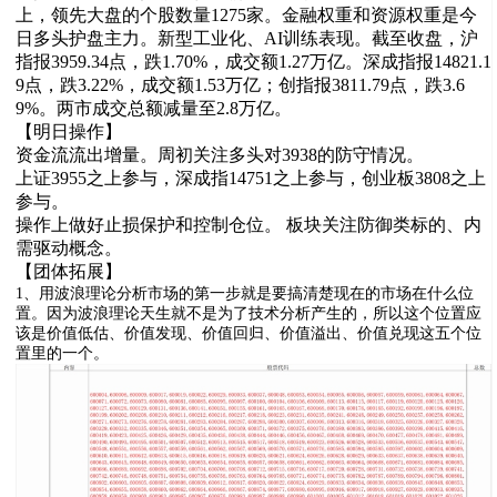
上，领先大盘的个股数量1275家。金融权重和资源权重是今
日多头护盘主力。新型工业化、AI训练表现。截至收盘，沪
指报3959.34点，跌1.70%，成交额1.27万亿。深成指报14821.1
9点，跌3.22%，成交额1.53万亿；创指报3811.79点，跌3.6
9%。两市成交总额减量至2.8万亿。
【明日操作】
资金流流出增量。周初关注多头对3938的防守情况。
上证3955之上参与，深成指14751之上参与，创业板3808之上
参与。
操作上做好止损保护和控制仓位。 板块关注防御类标的、内
需驱动概念。
【团体拓展】
1、用波浪理论分析市场的第一步就是要搞清楚现在的市场在什么位
置。因为波浪理论天生就不是为了技术分析产生的，所以这个位置应
该是价值低估、价值发现、价值回归、价值溢出、价值兑现这五个位
置里的一个。