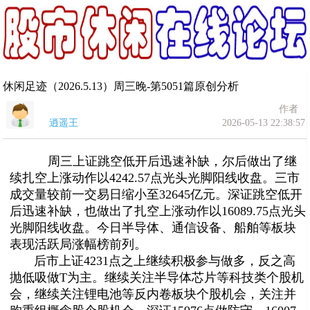
休闲足迹（2026.5.13）周三晚-第5051篇原创分析
作者
逍遥王
2026-05-13 22:38:57
周三上证跳空低开后迅速补缺，尔后做出了继
续扎空上涨动作以4242.57点光头光脚阳线收盘。
三市
成交量较前一交易日缩小至32645亿元。深证跳空低开
后迅速补缺，也做出了扎空上涨
动作以16089.75点光头
光脚阳线收盘。今日半导体
、通信设备、船舶
等板块
表现活跃局涨幅榜前列。
后市上证4231点之上继续积极参与做多，反之高
抛低吸做T为主。
继续
关注半导体芯片等科技类个股机
会，
继续
关注锂电池等反内卷板块个股机会，
关注并