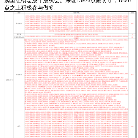
购重组概念股个股机会
。
深证15976点做防守，16007
点
之上积极参与做多
。