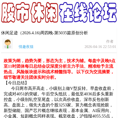
休闲足迹（2026.4.16)周四晚-第5035篇原创分析
作者
情趣夜猫
2026-04-16 22:53:01
政策为纲，趋势为要，形态为主，技术为辅。每盘中及晚9点
至11时团体每日总结会议深度分析主力手法、精准给予主流
热点、风险板块提示和战术精髓指导。 以下仅为交流摘要，
细节敬请关注团体实时分析。
【今日总结】
今日两市高开高走，小级别上做V型反转。早盘收盘前，
完成对4051的突破。午后空头抵抗，最低至4036后多头重新
控盘，小级别轧空至尾盘，以次高价收盘。深市反包创新
高。盘面上，领先大盘的个股3253家。算力概念表现抢眼，
新型储能、国产芯片概念继续表现，基本金属、AI应用向、
小金属、短剧概念同样表现。截至收盘，沪指报4055.55点，