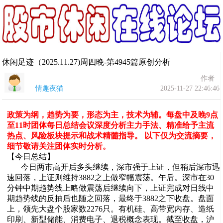
休闲足迹（2025.11.27)周四晚-第4945篇原创分析
作者
情趣夜猫
2025-11-27 22:46:46
政策为纲，趋势为要，形态为主，技术为辅。每盘中及晚9点
至11时团体每日总结会议深度分析主力手法、精准给予主流
热点、风险板块提示和战术精髓指导。 以下仅为交流摘要，
细节敬请关注团体实时分析。
【今日总结】
今日两市高开后多头继续，深市强于上证，但稍后深市迅
速回落，上证则维持3882之上做窄幅震荡。午后。深市在30
分钟中期趋势线上略做震荡后继续向下，上证完成对日线中
期趋势线的反抽后也随之回落，最终于3882之下收盘。盘面
上，领先大盘个股家数2276只。有机硅、高带宽内存、造纸
印刷、新型储能、消费电子、退税概念表现。截至收盘，沪