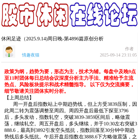
休闲足迹（2025.9.14)周日晚-第4896篇原创分析
作者
情趣夜猫
2025-09-14 23:11:05
政策为纲，趋势为要，形态为主，技术为辅。每盘中及晚9点
至11时团体每日总结会议深度分析主力手法、精准给予主流
热点、风险板块提示和战术精髓指导。 以下仅为交流摘要，
细节敬请关注团体实时分析。
【上周总结】
周一开盘后指数站上中期趋势线，但上方受3839压制，因
此周二转为震荡调整至周四。周四开盘后最低下探至3796
后，多头发动，指数轧空，突破3839-3859区间后，略做震
荡，继续轧空。周五开盘后，多头继续，并于10:30左右突破3
888.6，最高到3892引发空头抵抗，指数回落至30分钟中期趋
势线后多头抵抗。午后开盘后指数在3888.6下方略做震荡，之