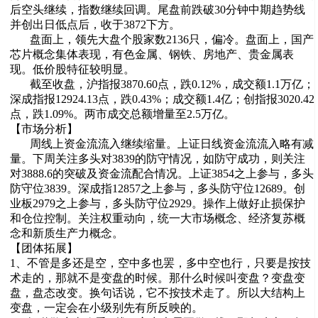
后空头继续，指数继续回调。尾盘前跌破30分钟中期趋势线
并创出日低点后，收于3872下方。
盘面上，领先大盘个股家数2136只，偏冷。盘面上，国产
芯片概念集体表现，有色金属、钢铁、房地产、贵金属表
现。低价股特征较明显。
截至收盘，沪指报3870.60点，跌0.12%，成交额1.1万亿；
深成指报12924.13点，跌0.43%；成交额1.4亿；创指报3020.42
点，跌1.09%。两市成交总额增量至2.5万亿。
【市场分析】
周线上资金流流入继续缩量。上证日线资金流流入略有减
量。下周关注多头对3839的防守情况，如防守成功，则关注
对3888.6的突破及资金流配合情况。上证3854之上参与，多头
防守位3839。深成指12857之上参与，多头防守位12689。创
业板2979之上参与，多头防守位2929。操作上做好止损保护
和仓位控制。关注权重动向，统一大市场概念、经济复苏概
念和新质生产力概念。
【团体拓展】
1、不管是多还是空，空中多也罢，多中空也行，只要是按技
术走的，那就不是变盘的时候。那什么时候叫变盘？变盘变
盘，盘态改变。换句话说，它不按技术走了。所以大结构上
变盘，一定会在小级别先有所反映的。